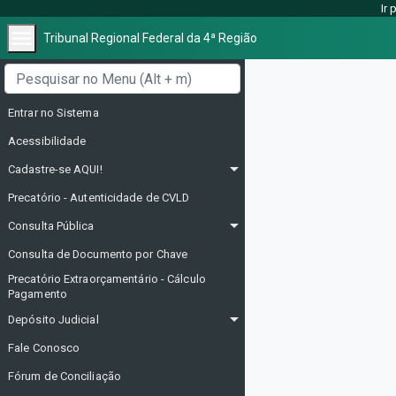
Ir
menu
Tribunal Regional Federal da 4ª Região
Menu lateral
Entrar no Sistema
Acessibilidade
arrow_drop_down
Cadastre-se AQUI!
Precatório - Autenticidade de CVLD
arrow_drop_down
Consulta Pública
Consulta de Documento por Chave
Precatório Extraorçamentário - Cálculo
Pagamento
arrow_drop_down
Depósito Judicial
Fale Conosco
Fórum de Conciliação