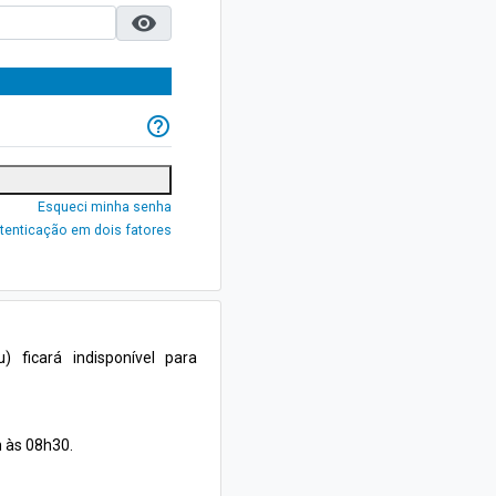
visibility
help_outline
Esqueci minha senha
tenticação em dois fatores
ficará indisponível para
h às 08h30.