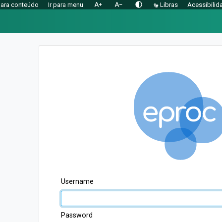
text_increase
text_decrease
contrast
 para conteúdo
Ir para menu
Libras
Acessibilid
Username
Password