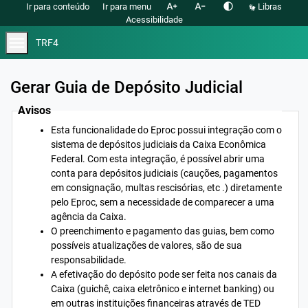
text_increase
text_decrease
contrast
Ir para conteúdo
Ir para menu
Libras
Acessibilidade
menu
TRF4
Gerar Guia de Depósito Judicial
Avisos
Esta funcionalidade do Eproc possui integração com o
sistema de depósitos judiciais da Caixa Econômica
Federal. Com esta integração, é possível abrir uma
conta para depósitos judiciais (cauções, pagamentos
em consignação, multas rescisórias, etc .) diretamente
pelo Eproc, sem a necessidade de comparecer a uma
agência da Caixa.
O preenchimento e pagamento das guias, bem como
possíveis atualizações de valores, são de sua
responsabilidade.
A efetivação do depósito pode ser feita nos canais da
Caixa (guichê, caixa eletrônico e internet banking) ou
em outras instituições financeiras através de TED